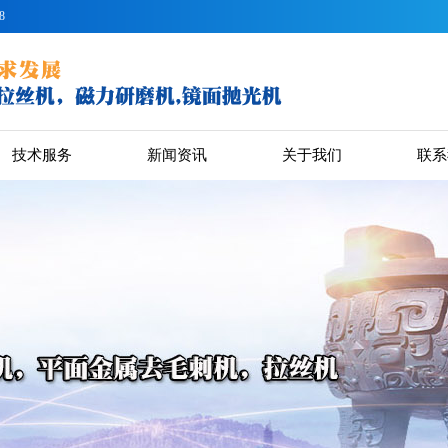
8
技术服务
新闻资讯
关于我们
联系