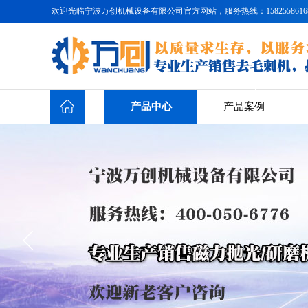
欢迎光临宁波万创机械设备有限公司
官方网站，服务热线：1582558616
产品中心
产品案例