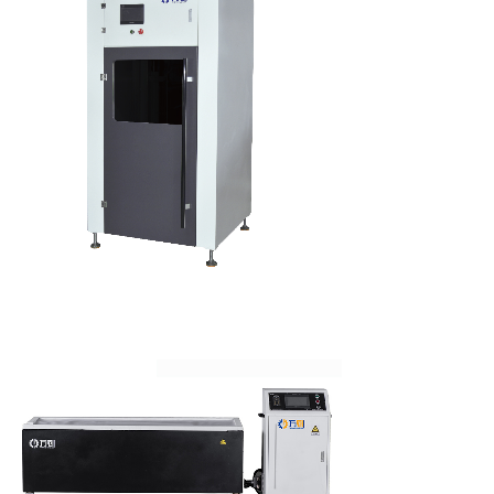
磁力抛光/研磨机
>
平面金属去毛刺机
拉丝机