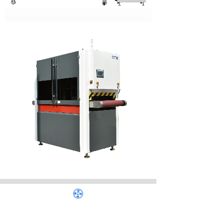
镜面抛光机
磁力抛光流水线
四
万创设备
大优势
宁波万创是一家专业从事金属表面处理设
备生产、销售和工程服务的企业；持续改
进，为提高制造工艺品质一路前行。
01
品牌优势
BRAND ADVANTAGE
精益求精，注重细节，追求极致，不断改进产品。
严谨，不投机取巧，确保每个部件的质量，对产品执