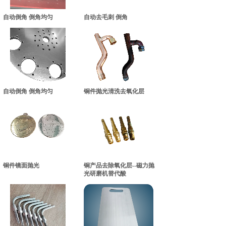
自动倒角 倒角均匀
自动去毛刺 倒角
自动倒角 倒角均匀
铜件抛光清洗去氧化层
铜件镜面抛光
铜产品去除氧化层--磁力抛
光研磨机替代酸