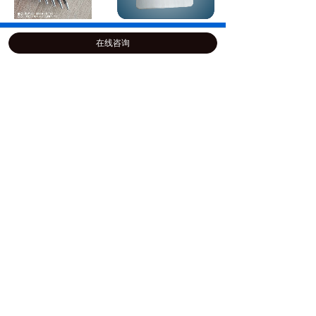
宁波万创磁力研磨机适用
不锈钢拉丝效果图
电话
地址
于液压管件抛光清洗
在线咨询
铝型材散热片抛光清洗去
铝产品配件效果图
毛刺一次性完成
新闻资讯
铝产品清洗效果图
铝产品替代喷砂效果
成就客户
开拓创新
精准求实
诚信负责