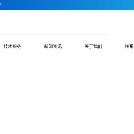
8
技术服务
新闻资讯
关于我们
联系