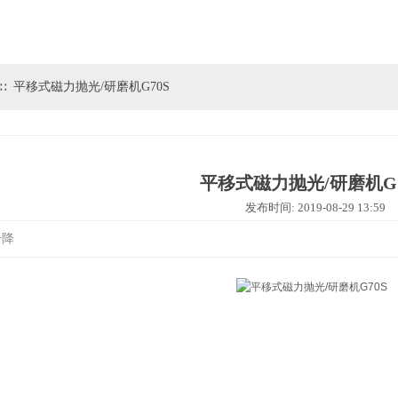
平移式磁力抛光/研磨机G70S
∷
平移式磁力抛光/研磨机G7
发布时间: 2019-08-29 13:59
升降