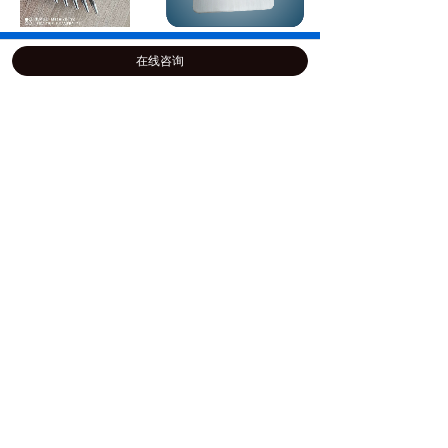
宁波万创磁力研磨机适用
不锈钢拉丝效果图
电话
地址
于液压管件抛光清洗
在线咨询
铝型材散热片抛光清洗去
铝产品配件效果图
毛刺一次性完成
新闻资讯
铝产品清洗效果图
铝产品替代喷砂效果
成就客户
开拓创新
精准求实
诚信负责